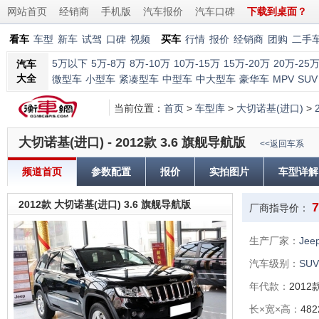
网站首页
经销商
手机版
汽车报价
汽车口碑
下载到桌面？
看车
车型
新车
试驾
口碑
视频
买车
行情
报价
经销商
团购
二手
5万以下
5万-8万
8万-10万
10万-15万
15万-20万
20万-25
汽车
大全
微型车
小型车
紧凑型车
中型车
中大型车
豪华车
MPV
SUV
当前位置：
首页
>
车型库
>
大切诺基(进口)
>
大切诺基(进口) - 2012款 3.6 旗舰导航版
<<返回车系
频道首页
参数配置
报价
实拍图片
车型详解
2012款 大切诺基(进口) 3.6 旗舰导航版
7
厂商指导价：
生产厂家：
Je
汽车级别：
SUV
年代款：
2012
长×宽×高：
482