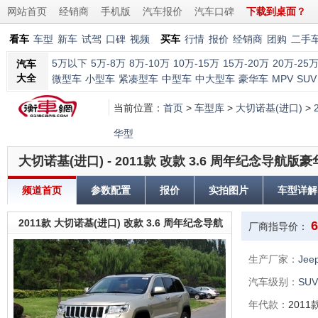
网站首页
经销商
手机版
汽车报价
汽车口碑
下载到桌面？
看车
车型
新车
试驾
口碑
视频
买车
行情
报价
经销商
团购
二手
5万以下
5万-8万
8万-10万
10万-15万
15万-20万
20万-25
汽车
大全
微型车
小型车
紧凑型车
中型车
中大型车
豪华车
MPV
SUV
当前位置：
首页
>
车型库
>
大切诺基(进口)
>
华型
大切诺基(进口) - 2011款 改款 3.6 周年纪念导航版
频道首页
参数配置
报价
实拍图片
车型详解
2011款 大切诺基(进口) 改款 3.6 周年纪念导航
6
厂商指导价：
版豪华型
生产厂家：
Je
汽车级别：
SUV
年代款：
2011