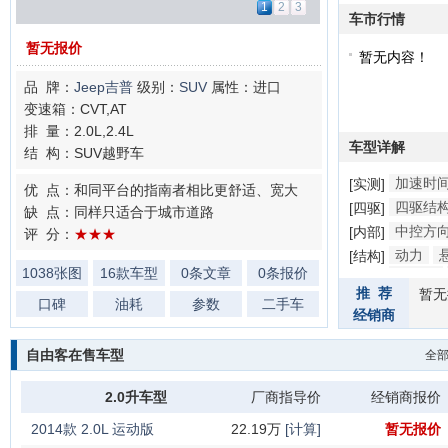
1
2
3
车市行情
暂无报价
暂无内容！
品 牌：
Jeep吉普
级别：
SUV
属性：进口
变速箱：CVT,AT
排 量：2.0L,2.4L
车型详解
结 构：SUV越野车
加速时
[实测]
优 点：和同平台的指南者相比更舒适、宽大
四驱结
[四驱]
缺 点：同样只适合于城市道路
中控方
[内部]
评 分：
★★★
动力
[结构]
1038张图
16款车型
0条文章
0条报价
防撞梁
推 荐
暂无
片
口碑
油耗
参数
二手车
经销商
自由客在售车型
全
2.0升车型
厂商指导价
经销商报价
2014款 2.0L 运动版
22.19万
[计算]
暂无报价