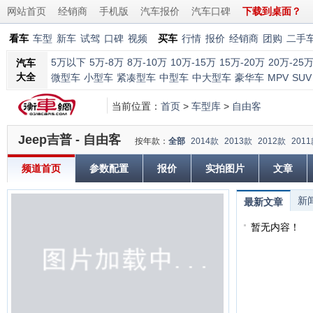
网站首页
经销商
手机版
汽车报价
汽车口碑
下载到桌面？
看车
车型
新车
试驾
口碑
视频
买车
行情
报价
经销商
团购
二手
5万以下
5万-8万
8万-10万
10万-15万
15万-20万
20万-25
汽车
大全
微型车
小型车
紧凑型车
中型车
中大型车
豪华车
MPV
SUV
当前位置：
首页
>
车型库
>
自由客
Jeep吉普 - 自由客
按年款：
全部
2014款
2013款
2012款
201
频道首页
参数配置
报价
实拍图片
文章
新
最新文章
暂无内容！