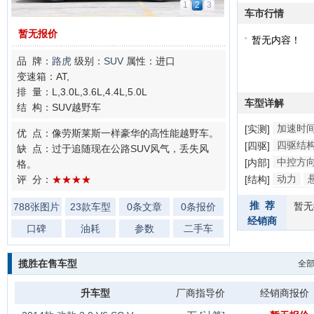
1
2
3
车市行情
暂无报价
暂无内容！
品 牌：
路虎
级别：
SUV
属性：进口
变速箱：AT,
排 量：L,3.0L,3.6L,4.4L,5.0L
车型详解
结 构：SUV越野车
加速时
[实测]
优 点：像劳斯莱斯一样豪华的高性能越野车。
四驱结
[四驱]
缺 点：过于追随现在公路SUV风气，丢失风
中控方
[内部]
格。
动力
评 分：
★★★★
[结构]
防撞梁
推 荐
暂无
788张图片
23款车型
0条文章
0条报价
经销商
口碑
油耗
参数
二手车
揽胜在售车型
全
升车型
厂商指导价
经销商报价