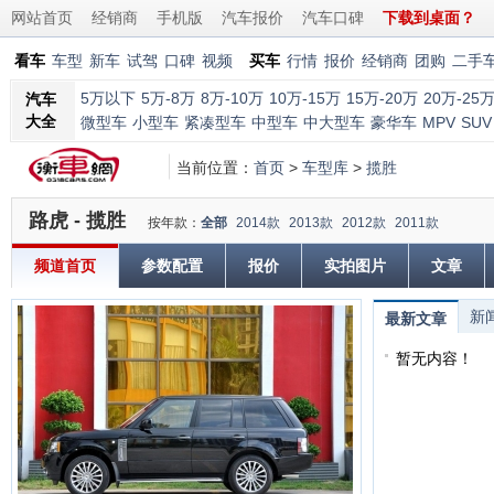
网站首页
经销商
手机版
汽车报价
汽车口碑
下载到桌面？
看车
车型
新车
试驾
口碑
视频
买车
行情
报价
经销商
团购
二手
5万以下
5万-8万
8万-10万
10万-15万
15万-20万
20万-25
汽车
大全
微型车
小型车
紧凑型车
中型车
中大型车
豪华车
MPV
SUV
当前位置：
首页
>
车型库
>
揽胜
路虎 - 揽胜
按年款：
全部
2014款
2013款
2012款
2011款
频道首页
参数配置
报价
实拍图片
文章
新
最新文章
暂无内容！