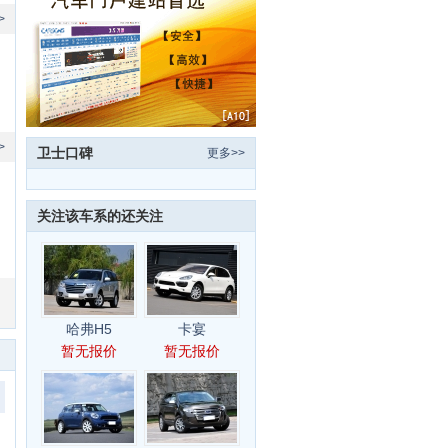
>
>
卫士口碑
更多>>
关注该车系的还关注
哈弗H5
卡宴
暂无报价
暂无报价