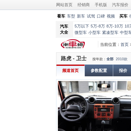
网站首页
经销商
手机版
汽车报价
看车
车型
新车
试驾
口碑
视频
买车
5万以下
5万-8万
8万-10万
10
汽车
大全
微型车
小型车
紧凑型车
中型
当前位置：
首页
路虎 - 卫士
按年款：
全部
2010款
频道首页
参数配置
报价