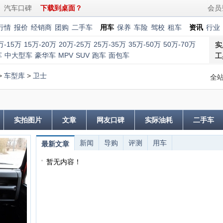
汽车口碑
下载到桌面？
会员
行情
报价
经销商
团购
二手车
用车
保养
车险
驾校
租车
资讯
行业
万-15万
15万-20万
20万-25万
25万-35万
35万-50万
50万-70万
实
车
中大型车
豪华车
MPV
SUV
跑车
面包车
工
>
车型库
>
卫士
全
实拍图片
文章
网友口碑
实际油耗
二手车
新闻
导购
评测
用车
最新文章
暂无内容！