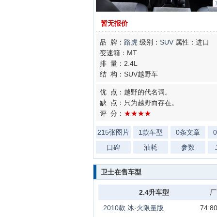
暂无报价
品 牌：
路虎
级别：
SUV
属性：进口
变速箱：MT
排 量：2.4L
结 构：SUV越野车
优 点：越野的代名词。
缺 点：只为越野而存在。
评 分：
★★★★
215张图片
1款车型
0条文章
口碑
油耗
参数
卫士在售车型
2.4升车型
厂
2010款 冰·火限量版
74.