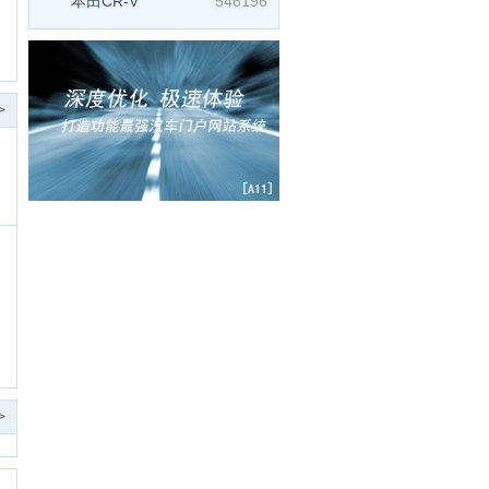
本田CR-V
546196
>
>