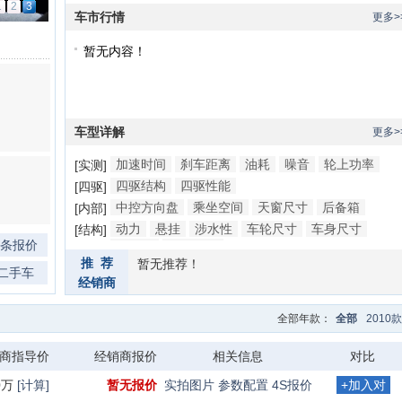
1
2
3
车市行情
更多>
暂无内容！
车型详解
更多>
加速时间
刹车距离
油耗
噪音
轮上功率
[实测]
四驱结构
四驱性能
[四驱]
中控方向盘
乘坐空间
天窗尺寸
后备箱
[内部]
动力
悬挂
涉水性
车轮尺寸
车身尺寸
[结构]
0条报价
防撞梁
底盘细节
推 荐
暂无推荐！
二手车
经销商
全部年款：
全部
2010款
商指导价
经销商报价
相关信息
对比
80万
[计算]
暂无报价
实拍图片
参数配置
4S报价
+加入对