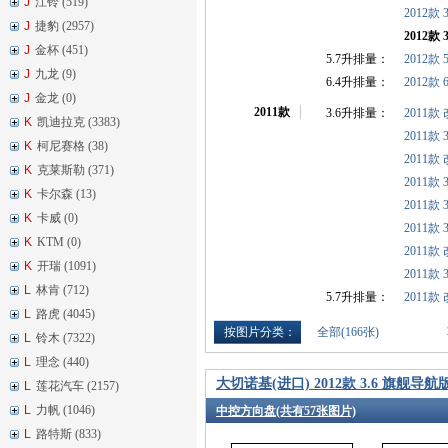
J
江铃 (519)
2012款
J
捷豹 (2957)
2012款
J
金杯 (451)
5.7升排量：
2012款
J
九龙 (9)
6.4升排量：
2012款 6
J
金龙 (0)
2011款
3.6升排量：
2011款 
K
凯迪拉克 (3383)
2011款 
K
柯尼赛格 (38)
2011款
K
克莱斯勒 (371)
2011款 
K
卡尔森 (13)
2011款
K
卡威 (0)
2011款 
K
KTM (0)
2011款 
K
开瑞 (1091)
2011款
L
林肯 (712)
5.7升排量：
2011款
L
路虎 (4045)
按图片分类：
全部(166张)
L
铃木 (7322)
L
理念 (440)
大切诺基(进口) 2012款 3.6 旗舰导航
L
莲花汽车 (2157)
L
力帆 (1046)
中控方向盘(共有57张图片)
L
路特斯 (833)