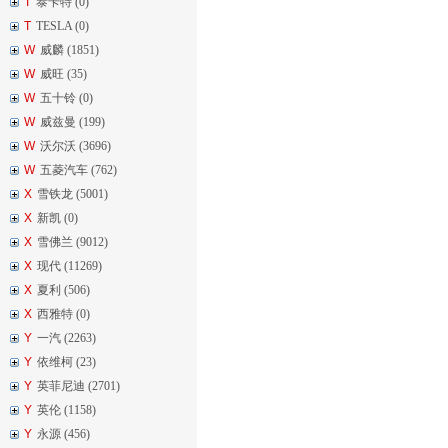
T
泰卡特 (0)
T
TESLA (0)
W
威麟 (1851)
W
威旺 (35)
W
五十铃 (0)
W
威兹曼 (199)
W
沃尔沃 (3696)
W
五菱汽车 (762)
X
雪铁龙 (5001)
X
新凯 (0)
X
雪佛兰 (9012)
X
现代 (11269)
X
夏利 (506)
X
西雅特 (0)
Y
一汽 (2263)
Y
依维柯 (23)
Y
英菲尼迪 (2701)
Y
英伦 (1158)
Y
永源 (456)