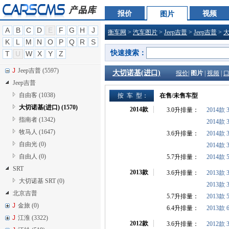
H
悍马 (334)
报价
视频
图片
H
华泰 (1586)
A
B
C
D
E
F
G
H
J
衡车网
>
汽车图片
>
Jeep吉普
>
Jeep吉普
>
大
J
吉利 (0)
K
L
M
N
O
P
Q
R
S
J
吉利全球鹰 (2007)
快速搜索：
T
U
W
X
Y
Z
J
吉奥 (579)
J
Jeep吉普 (5597)
大切诺基(进口)
报价
|
图片
|
视频
|
Jeep吉普
自由客 (1038)
按 车 型：
在售/未售车型
大切诺基(进口) (1570)
2014款
3.0升排量：
2014款
指南者 (1342)
2014款
牧马人 (1647)
3.6升排量：
2014款
自由光 (0)
2014款
自由人 (0)
5.7升排量：
2014款
SRT
2013款
3.6升排量：
2013款 
大切诺基 SRT (0)
2013款
北京吉普
5.7升排量：
2013款
J
金旅 (0)
6.4升排量：
2013款 6
J
江淮 (3322)
2012款
3.6升排量：
2012款