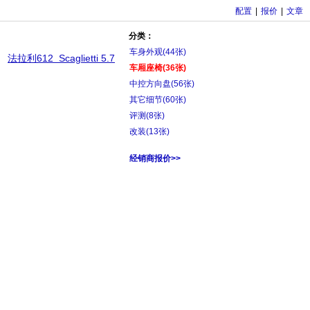
配置
|
报价
|
文章
分类：
车身外观
(44张)
法拉利612 Scaglietti 5.7
车厢座椅
(36张)
中控方向盘
(56张)
其它细节
(60张)
评测
(8张)
改装
(13张)
经销商报价>>