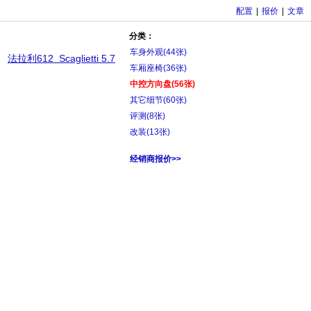
配置
|
报价
|
文章
分类：
车身外观
(44张)
法拉利612 Scaglietti 5.7
车厢座椅
(36张)
中控方向盘
(56张)
其它细节
(60张)
评测
(8张)
改装
(13张)
经销商报价>>