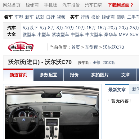
网站首页
经销商
手机版
汽车报价
汽车口碑
下载到桌面？
看车
车型
新车
试驾
口碑
视频
买车
行情
报价
经销商
团购
二手
5万以下
5万-8万
8万-10万
10万-15万
15万-20万
20万-25
汽车
大全
微型车
小型车
紧凑型车
中型车
中大型车
豪华车
MPV
SUV
当前位置：
首页
>
车型库
>
沃尔沃C70
沃尔沃(进口) - 沃尔沃C70
按年款：
全部
2010款
频道首页
参数配置
报价
实拍图片
文章
新
最新文章
暂无内容！