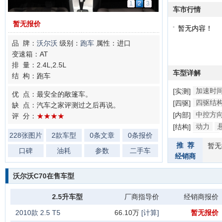
1
2
3
车市行情
暂无报价
暂无内容！
品 牌：
沃尔沃
级别：
跑车
属性：进口
变速箱：AT
排 量：2.4L,2.5L
车型详解
结 构：跑车
加速时
[实测]
优 点：最安全的敞篷车。
四驱结
[四驱]
缺 点：汽车之家评测过之后再说。
中控方
[内部]
评 分：
★★★★
动力
[结构]
228张图片
2款车型
0条文章
0条报价
防撞梁
推 荐
暂无
口碑
油耗
参数
二手车
经销商
沃尔沃C70在售车型
2.5升车型
厂商指导价
经销商报价
2010款 2.5 T5
66.10万
[计算]
暂无报价